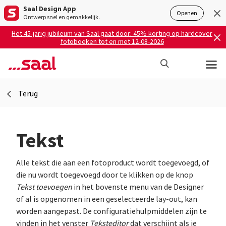
Saal Design App
Openen
Ontwerp snel en gemakkelijk.
Het 45-jarig jubileum van Saal gaat door: 45% korting op hardcover
fotoboeken tot en met 12-08-2026
Terug
Tekst
Alle tekst die aan een fotoproduct wordt toegevoegd, of
die nu wordt toegevoegd door te klikken op de knop
Tekst toevoegen
in het bovenste menu van de Designer
of al is opgenomen in een geselecteerde lay-out, kan
worden aangepast. De configuratiehulpmiddelen zijn te
vinden in het venster
Teksteditor
dat verschijnt als je