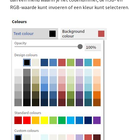
dan een menu waarin je het codenummer, de HSB- en
RGB-waarde kunt invoeren of een kleur kunt selecteren.