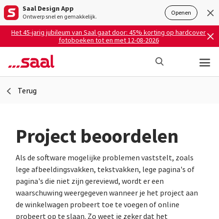
Saal Design App
Openen
Ontwerp snel en gemakkelijk.
Het 45-jarig jubileum van Saal gaat door: 45% korting op hardcover
fotoboeken tot en met 12-08-2026
Terug
Project beoordelen
Als de software mogelijke problemen vaststelt, zoals
lege afbeeldingsvakken, tekstvakken, lege pagina's of
pagina's die niet zijn gereviewd, wordt er een
waarschuwing weergegeven wanneer je het project aan
de winkelwagen probeert toe te voegen of online
probeert op te slaan. Zo weet je zeker dat het