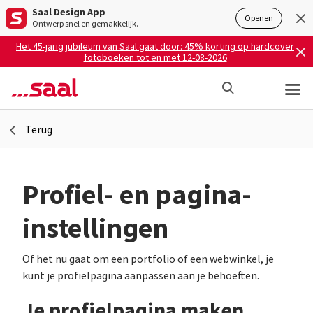
Saal Design App
Openen
Ontwerp snel en gemakkelijk.
Het 45-jarig jubileum van Saal gaat door: 45% korting op hardcover
fotoboeken tot en met 12-08-2026
Terug
Profiel- en pagina-
instellingen
Of het nu gaat om een portfolio of een webwinkel, je
kunt je profielpagina aanpassen aan je behoeften.
Je profielpagina maken