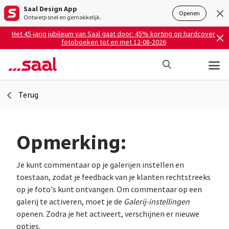
Saal Design App
Openen
Ontwerp snel en gemakkelijk.
Het 45-jarig jubileum van Saal gaat door: 45% korting op hardcover
fotoboeken tot en met 12-08-2026
Terug
Opmerking:
Je kunt commentaar op je galerijen instellen en
toestaan, zodat je feedback van je klanten rechtstreeks
op je foto's kunt ontvangen. Om commentaar op een
galerij te activeren, moet je de
Galerij-instellingen
openen. Zodra je het activeert, verschijnen er nieuwe
opties.