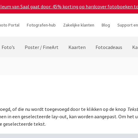
bileum van Saal gaat door: 45% korting op hardcover fotoboeken t
hoto Portal
Fotografen-hub
Zakelijke klanten
Blog
Support en
Foto’s
Poster / FineArt
Kaarten
Fotocadeaus
Ka
voegd, of die nu wordt toegevoegd door te klikken op de knop
Teks
en in een geselecteerde lay-out, kan worden aangepast. Om het ui
 geselecteerde tekst.