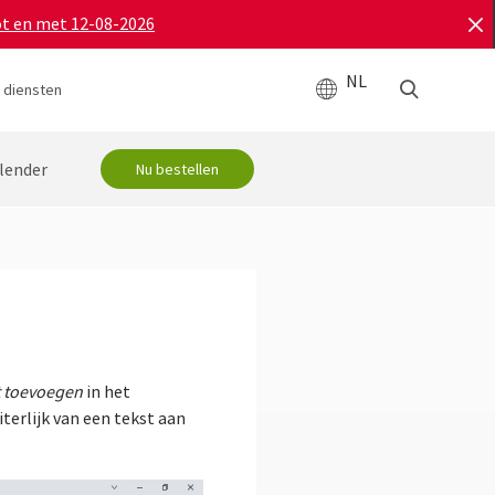
ot en met 12-08-2026
NL
 diensten
lender
Nu bestellen
t toevoegen
in het
terlijk van een tekst aan