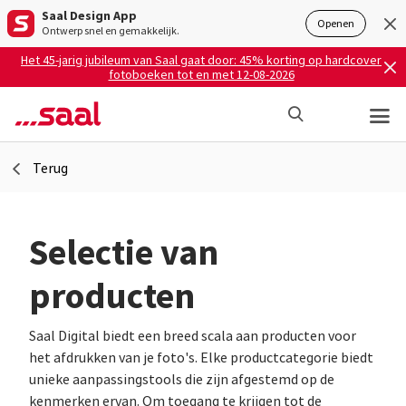
Saal Design App
Openen
Ontwerp snel en gemakkelijk.
Het 45-jarig jubileum van Saal gaat door: 45% korting op hardcover
fotoboeken tot en met 12-08-2026
Terug
Selectie van
producten
Saal Digital biedt een breed scala aan producten voor
het afdrukken van je foto's. Elke productcategorie biedt
unieke aanpassingstools die zijn afgestemd op de
kenmerken ervan. Om toegang te krijgen tot de