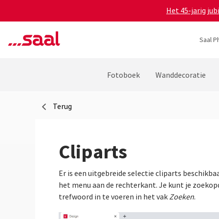
Het 45-jarig ju
Saal P
Fotoboek
Wanddecoratie
Terug
Cliparts
Er is een uitgebreide selectie cliparts beschikb
het menu aan de rechterkant. Je kunt je zoekopd
trefwoord in te voeren in het vak
Zoeken
.