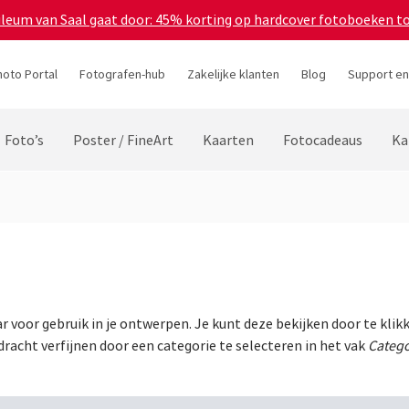
bileum van Saal gaat door: 45% korting op hardcover fotoboeken t
hoto Portal
Fotografen-hub
Zakelijke klanten
Blog
Support en
Foto’s
Poster / FineArt
Kaarten
Fotocadeaus
Ka
aar voor gebruik in je ontwerpen. Je kunt deze bekijken door te kli
racht verfijnen door een categorie te selecteren in het vak
Catego