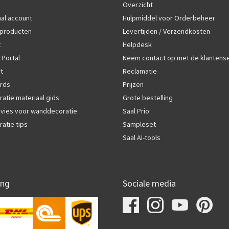
Overzicht
al account
Hulpmiddel voor Orderbeheer
producten
Levertijden / Verzendkosten
t
Helpdesk
 Portal
Neem contact op met de klantens
rt
Reclamatie
rds
Prijzen
atie materiaal gids
Grote bestelling
vies voor wanddecoratie
Saal Prio
atie tips
Sampleset
Saal AI-tools
ing
Sociale media