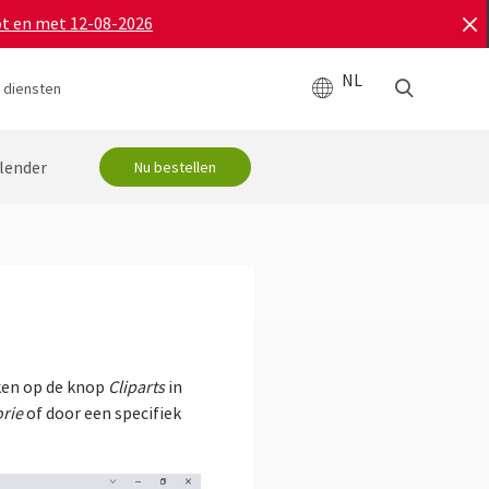
ot en met 12-08-2026
NL
 diensten
lender
Nu bestellen
kken op de knop
Cliparts
in
rie
of door een specifiek