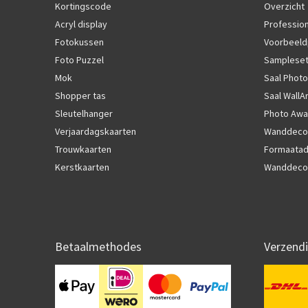
Kortingscode
Overzicht
Acryl display
Profession
Fotokussen
Voorbeeld
Foto Puzzel
Samplese
Mok
Saal Photo
Shopper tas
Saal WallA
Sleutelhanger
Photo Awa
Verjaardagskaarten
Wanddecor
Trouwkaarten
Formaatad
Kerstkaarten
Wanddecor
Betaalmethodes
Verzend