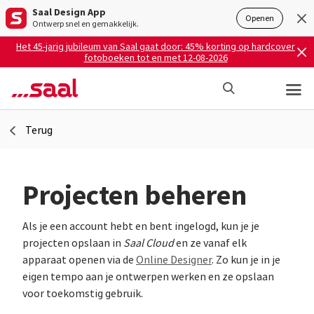
Saal Design App
Openen
Ontwerp snel en gemakkelijk.
Het 45-jarig jubileum van Saal gaat door: 45% korting op hardcover
fotoboeken tot en met 12-08-2026
Terug
Projecten beheren
Als je een account hebt en bent ingelogd, kun je je
projecten opslaan in
Saal Cloud
en ze vanaf elk
apparaat openen via de
Online Designer
. Zo kun je in je
eigen tempo aan je ontwerpen werken en ze opslaan
voor toekomstig gebruik.