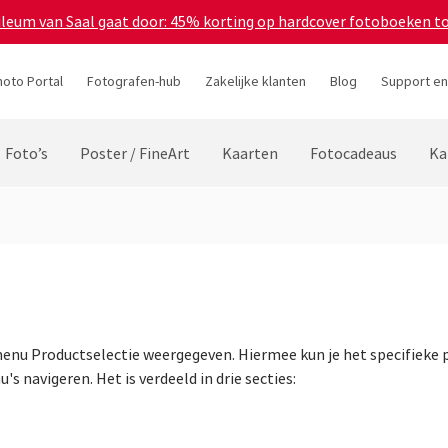
bileum van Saal gaat door: 45% korting op hardcover fotoboeken t
hoto Portal
Fotografen-hub
Zakelijke klanten
Blog
Support en
Foto’s
Poster / FineArt
Kaarten
Fotocadeaus
Ka
enu Productselectie weergegeven. Hiermee kun je het specifieke p
s navigeren. Het is verdeeld in drie secties: