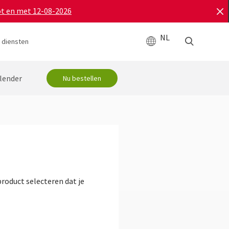
ot en met 12-08-2026
NL
 diensten
lender
Nu bestellen
roduct selecteren dat je