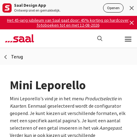
Saal Design App
Openen
Ontwerp snel en gemakkelijk.
Het 45-jarig jubileum van Saal gaat door: 45% korting op hardcover
fotoboeken tot en met 12-08-2026
Terug
Mini Leporello
Mini Leporello's vind je in het menu
Productselectie
in
Kaarten
. Eenmaal geselecteerd wordt de configurator
geopend. Je kunt kiezen uit verschillende formaten, elk
met een specifiek aantal pagina's. Je kunt een aantal
selecteren of een getal invoeren in het vak
Aangepast
.
Verder kun je ook kiezen uit verschillende