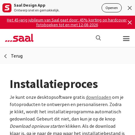
Saal Design App
Openen
Ontwerp snel en gemakkelijk.
Het 45-jarig jubileum van Saal gaat door: 45% korting op hardcover
fotoboeken tot en met 12-08-2026
Terug
Installatieproces
Je kunt onze desktopsoftware gratis
downloaden
om je
fotoproducten te ontwerpen en personaliseren. Zodra
je klikt, wordt het installatieprogramma automatisch
gedownload. Gebeurt dit niet, dan kun je op de knop
Download opnieuw starten
klikken. Als de download
klaar is, ga je naar de map waar het installatiebestand is