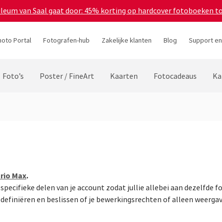
bileum van Saal gaat door: 45% korting op hardcover fotoboeken t
hoto Portal
Fotografen-hub
Zakelijke klanten
Blog
Support en
Foto’s
Poster / FineArt
Kaarten
Fotocadeaus
Ka
Prio Max
.
pecifieke delen van je account zodat jullie allebei aan dezelfde 
g definiëren en beslissen of je bewerkingsrechten of alleen weerg