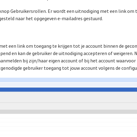
e knop Gebruikersrollen. Er wordt een uitnodiging met een link om 
ngesteld naar het opgegeven e-mailadres gestuurd.
et een link om toegang te krijgen tot je account binnen de geconf
eopend en kan de gebruiker de uitnodiging accepteren of weigeren. 
 aanmelden bij zijn/haar eigen account of bij het account waarvoor hi
itgenodigde gebruiker toegang tot jouw account volgens de configur