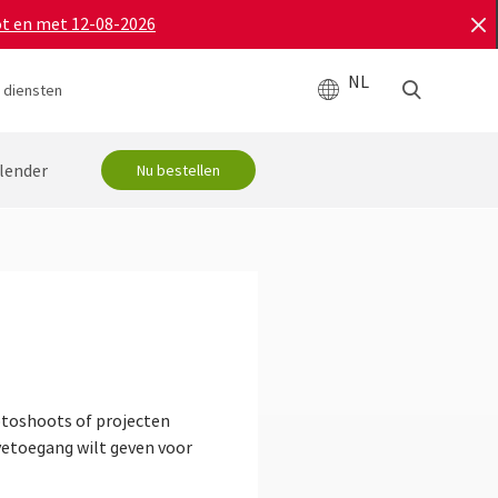
ot en met 12-08-2026
NL
 diensten
lender
Nu bestellen
fotoshoots of projecten
avetoegang wilt geven voor