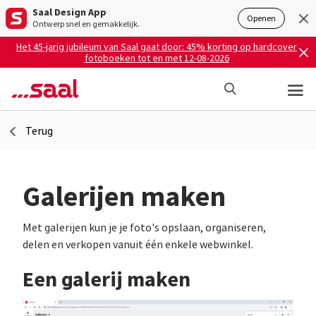
Saal Design App
Openen
Ontwerp snel en gemakkelijk.
Het 45-jarig jubileum van Saal gaat door: 45% korting op hardcover
fotoboeken tot en met 12-08-2026
Terug
Galerijen maken
Met galerijen kun je je foto's opslaan, organiseren,
delen en verkopen vanuit één enkele webwinkel.
Een galerij maken