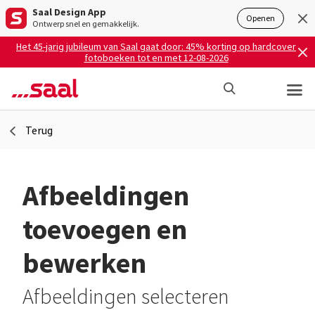
Saal Design App
Openen
Ontwerp snel en gemakkelijk.
Het 45-jarig jubileum van Saal gaat door: 45% korting op hardcover
fotoboeken tot en met 12-08-2026
Terug
Afbeeldingen
toevoegen en
bewerken
Afbeeldingen selecteren