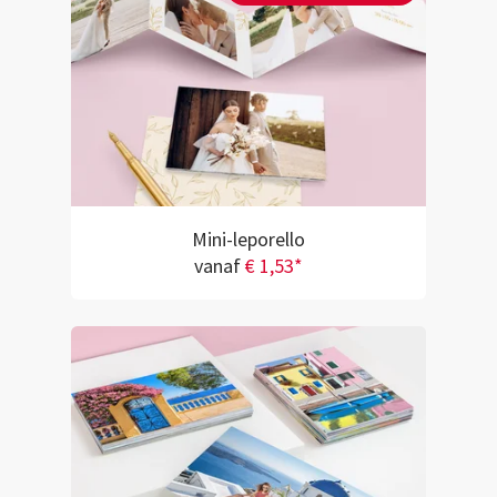
Mini-leporello
vanaf
€ 1,53*