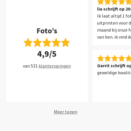
lia schrijft op 2
Ik laat altijd 1 
uitprinten voor d
Foto’s
maand bij onze fo
van ben. ik vind d
geprinte foto pri
4,9/5
bedrijven verand
kleur van de foto
tevreden over saa
Gerrit schrijft 
van 531
klantervaringen
geweldige kwalit
Meer tonen