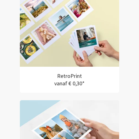
RetroPrint
vanaf € 0,30*