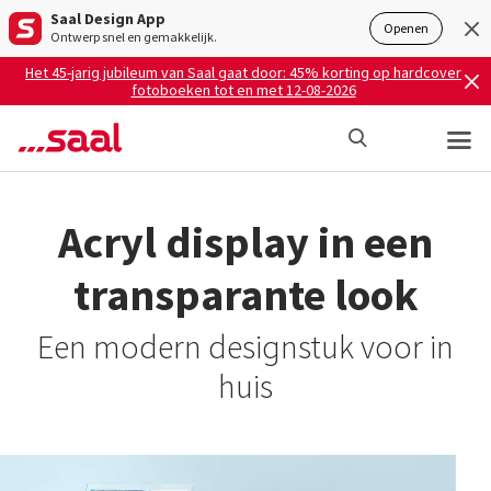
Saal Design App
Openen
Ontwerp snel en gemakkelijk.
Het 45-jarig jubileum van Saal gaat door: 45% korting op hardcover
fotoboeken tot en met 12-08-2026
Acryl display in een
transparante look
Een modern designstuk voor in
huis