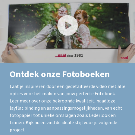
Ontdek onze Fotoboeken
Laat je inspireren door een gedetailleerde video met alle
opties voor het maken van jouw perfecte Fotoboek.
Leer meer over onze bekroonde kwaliteit, naadloze
layflat binding en aanpassingsmogelijkheden, van echt
fotopapier tot unieke omslagen zoals Lederlook en
Linnen. Kijk nu en vind de ideale stijl voor je volgende
project.