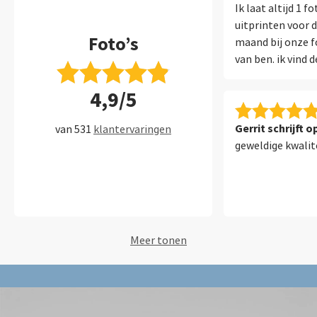
Ik laat altijd 1 
uitprinten voor d
Foto’s
maand bij onze fo
van ben. ik vind d
geprinte foto pri
4,9/5
bedrijven verand
kleur van de foto
tevreden over saa
Gerrit schrijft 
van 531
klantervaringen
geweldige kwalit
Meer tonen