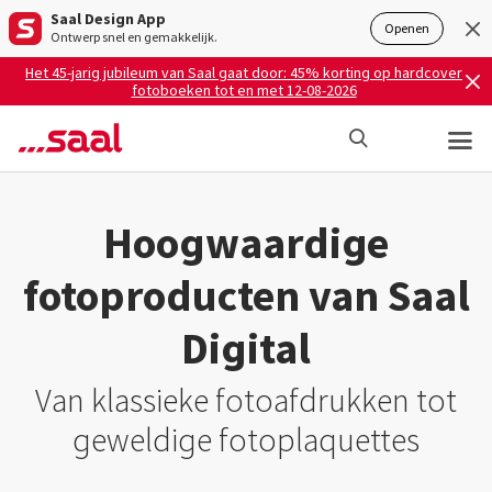
Saal Design App
Openen
Ontwerp snel en gemakkelijk.
Het 45-jarig jubileum van Saal gaat door: 45% korting op hardcover
fotoboeken tot en met 12-08-2026
Hoogwaardige
fotoproducten van Saal
Digital
Van klassieke fotoafdrukken tot
geweldige fotoplaquettes