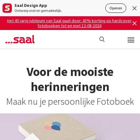
Saal Design App
Openen
Ontwerp snel en gemakkelijk.
Het 45-jarig jubileum van Saal gaat door: 45% korting op hardcover
fotoboeken tot en met 12-08-2026
Voor de mooiste
herinneringen
Maak nu je persoonlijke Fotoboek