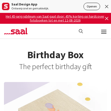
Saal Design App
Openen
Ontwerp snel en gemakkelijk.
Het 45-jarig jubileum van Saal gaat door: 45% korting op hardcover
fotoboeken tot en met 12-08-2026
Birthday Box
The perfect birthday gift