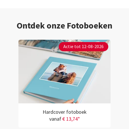
possible due to t
and that helps t
textured wooden 
Ontdek onze Fotoboeken
soft and holds ni
an unpleasant grip
feeling to hold 
Actie tot 12-08-2026
Hardcover fotoboek
vanaf
€ 13,74*