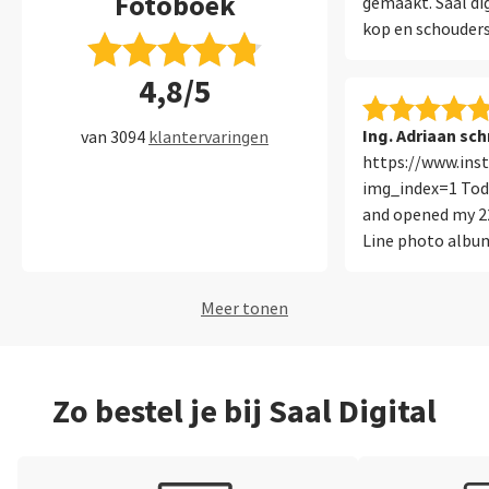
Fotoboek
gemaakt. Saal di
kop en schouders
Software ook erg
4,8/5
gebruiksvriendeli
boeken bij Saal!
Ing. Adriaan sch
van 3094
klantervaringen
https://www.in
img_index=1 Toda
and opened my 2
Line photo album.
and sturdy phot
acrylic cover pan
Meer tonen
with my own cust
great way to carr
my best photogr
travel portfolio, 
Zo bestel je bij Saal Digital
websites are grea
picture up close 
slightly magical.