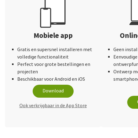
of the matte ima
Holding them nex
high resolution v
representative a
Mobiele app
nearly the same. 
Onli
version will alwa
the printed versi
Gratis en supersnel installeren met
Geen instal
provide a tactile
volledige functionaliteit
Eenvoudige 
smudging.) Using 
Perfect voor grote bestellingen en
ontwerpfun
very easy for me
projecten
Ontwerp me
adjust and assign
Beschikbaar voor Android en iOS
smartphone
the right colour
Download
having to do muc
removing, resizi
Ook verkrijgbaar in de App Store
pictures around w
responsive! The 
pages is a nice t
doesn't feel flim
Laying the album 