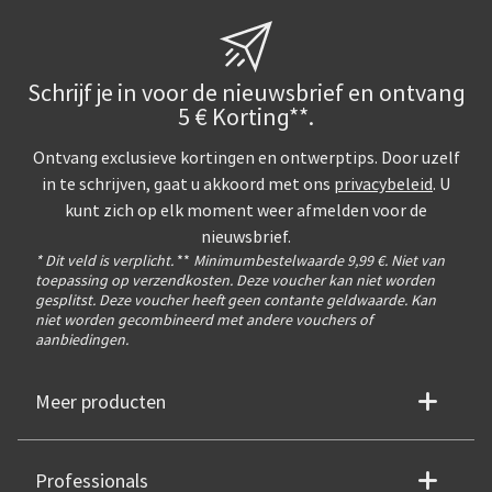
pictures around w
responsive! The 
pages is a nice t
Schrijf je in voor de nieuwsbrief en ontvang
doesn't feel flim
5 € Korting**.
Laying the album 
possible due to t
Ontvang exclusieve kortingen en ontwerptips. Door uzelf
and that helps t
in te schrijven, gaat u akkoord met ons
privacybeleid
. U
textured wooden 
kunt zich op elk moment weer afmelden voor de
soft and holds ni
nieuwsbrief.
* Dit veld is verplicht.
**
Minimumbestelwaarde 9,99 €. Niet van
an unpleasant grip
toepassing op verzendkosten. Deze voucher kan niet worden
feeling to hold 
gesplitst. Deze voucher heeft geen contante geldwaarde. Kan
niet worden gecombineerd met andere vouchers of
aanbiedingen.
Meer producten
Professionals