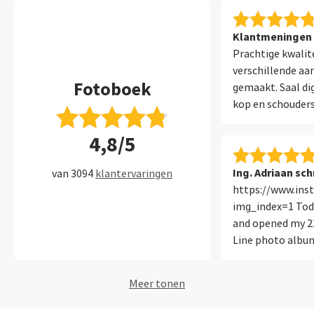
Klantmeningen 
Prachtige kwalite
verschillende aa
Fotoboek
gemaakt. Saal di
kop en schouders
Software ook erg
4,8/5
gebruiksvriendeli
boeken bij Saal!
Ing. Adriaan sch
van 3094
klantervaringen
https://www.in
img_index=1 Toda
and opened my 2
Line photo album.
and sturdy phot
acrylic cover pan
Meer tonen
with my own cust
great way to carr