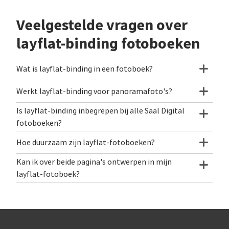
my best photogr
Veelgestelde vragen over
travel portfolio, 
websites are grea
layflat-binding fotoboeken
picture up close 
slightly magical.
Wat is layflat-binding in een fotoboek?
of the matte ima
Holding them nex
Werkt layflat-binding voor panoramafoto's?
high resolution v
representative a
Is layflat-binding inbegrepen bij alle Saal Digital
nearly the same. 
fotoboeken?
version will alwa
Hoe duurzaam zijn layflat-fotoboeken?
the printed versi
provide a tactile
Kan ik over beide pagina's ontwerpen in mijn
smudging.) Using 
layflat-fotoboek?
very easy for me
adjust and assign
the right colour
having to do muc
removing, resizi