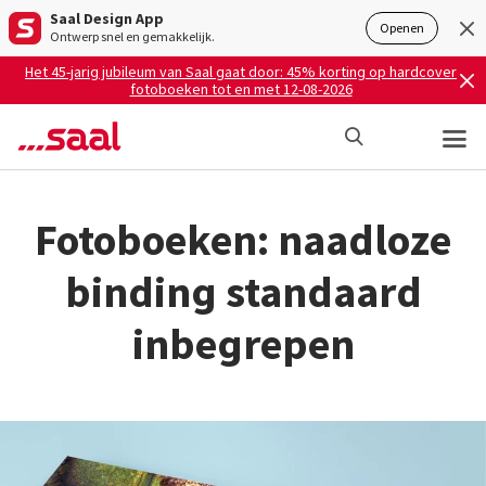
Saal Design App
Openen
Ontwerp snel en gemakkelijk.
Het 45-jarig jubileum van Saal gaat door: 45% korting op hardcover
fotoboeken tot en met 12-08-2026
Fotoboeken: naadloze
binding standaard
inbegrepen