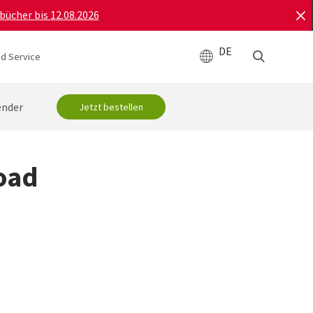
bücher bis 12.08.2026
DE
d Service
ender
Jetzt bestellen
oad