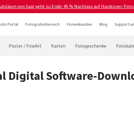
Jubiläum von Saal geht zu Ende: 45 % Nachlass auf Hardcover-Foto
hoto Portal
Fotografenbereich
Firmenkunden
Blog
Support un
Poster / FineArt
Karten
Fotogeschenke
Fotokal
al Digital Software-Downl