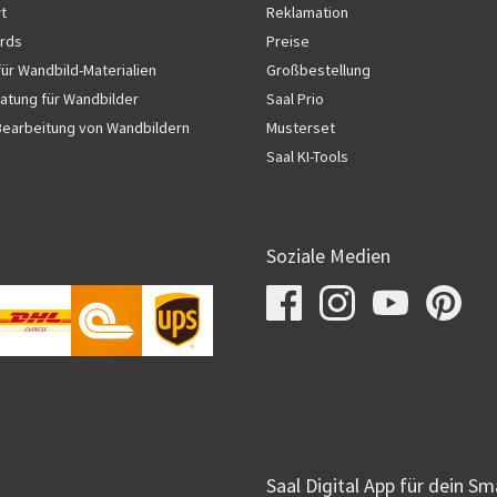
rt
Reklamation
rds
Preise
für Wandbild-Materialien
Großbestellung
atung für Wandbilder
Saal Prio
Bearbeitung von Wandbildern
Musterset
Saal KI-Tools
Soziale Medien
Saal Digital App für dein S