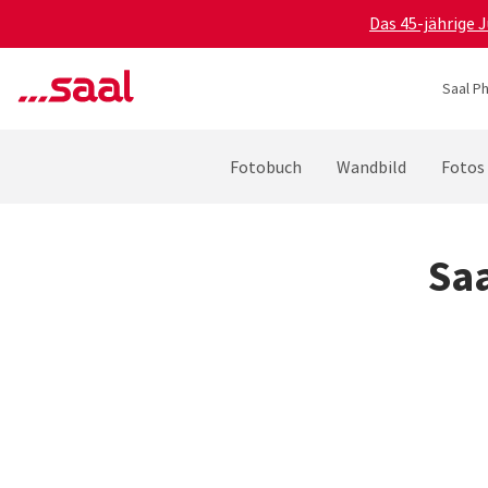
Das 45-jährige 
Saal P
Fotobuch
Wandbild
Fotos
Sa