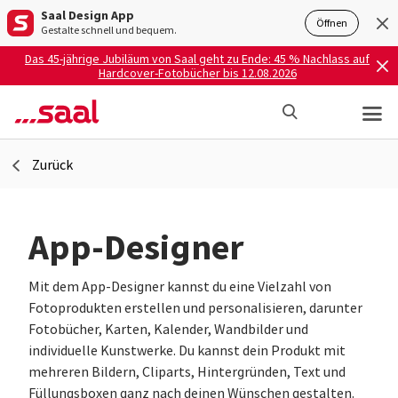
Saal Design App
Öffnen
Gestalte schnell und bequem.
Das 45-jährige Jubiläum von Saal geht zu Ende: 45 % Nachlass auf
Hardcover-Fotobücher bis 12.08.2026
Zurück
App-Designer
Mit dem App-Designer kannst du eine Vielzahl von
Fotoprodukten erstellen und personalisieren, darunter
Fotobücher, Karten, Kalender, Wandbilder und
individuelle Kunstwerke. Du kannst dein Produkt mit
mehreren Bildern, Cliparts, Hintergründen, Text und
Füllungsboxen ganz nach deinen Wünschen gestalten.