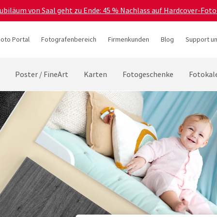
Jubiläum von Saal geht zu Ende: 45 % Nachlass auf Hardcover-Foto
hoto Portal
Fotografenbereich
Firmenkunden
Blog
Support un
Poster / FineArt
Karten
Fotogeschenke
Fotokal