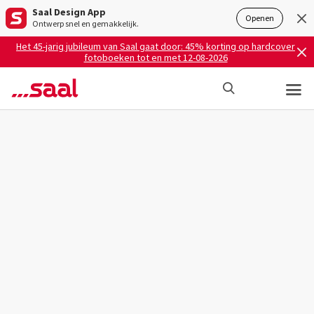
Saal Design App
Openen
Ontwerp snel en gemakkelijk.
Het 45-jarig jubileum van Saal gaat door: 45% korting op hardcover
fotoboeken tot en met 12-08-2026