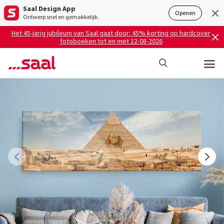
Saal Design App
Openen
Ontwerp snel en gemakkelijk.
Het 45-jarig jubileum van Saal gaat door: 45% korting op hardcover
fotoboeken tot en met 12-08-2026