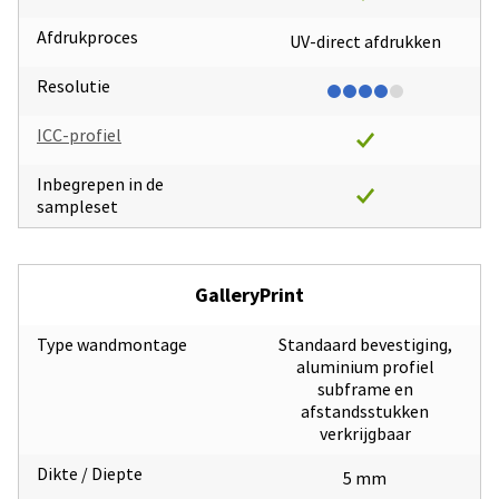
Afdrukproces
UV-direct afdrukken
Resolutie
ICC-profiel
Inbegrepen in de
sampleset
GalleryPrint
Type wandmontage
Standaard bevestiging,
aluminium profiel
subframe en
afstandsstukken
verkrijgbaar
Dikte / Diepte
5 mm