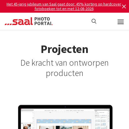
Het 45-jarig jubileum van Saal gaat door: 45% korting op hardcover
fotoboeken tot en met 12-08-2026
Projecten
De kracht van ontworpen
producten